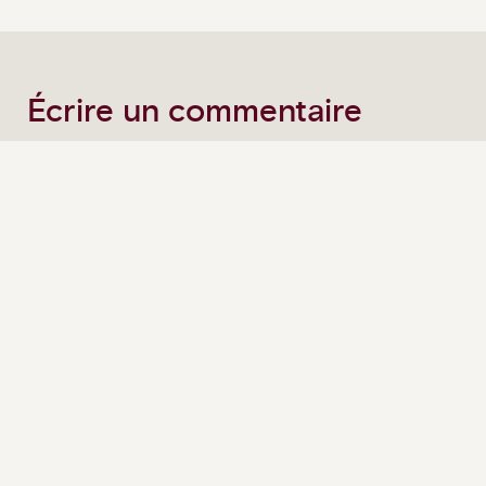
Écrire un commentaire
*
Votre adresse courriel ne sera pas publiée.
Tous les
champs sont obligatoire.
Nom complet
*
Courriel
*
Commentaires
*