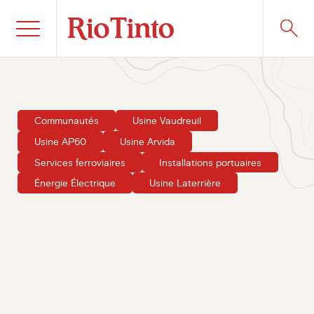
Communautés
Usine Vaudreuil
Usine AP60
Usine Arvida
Services ferroviaires
Installations portuaires
Énergie Électrique
Usine Laterrière
Publié le 22 juin 2026
1